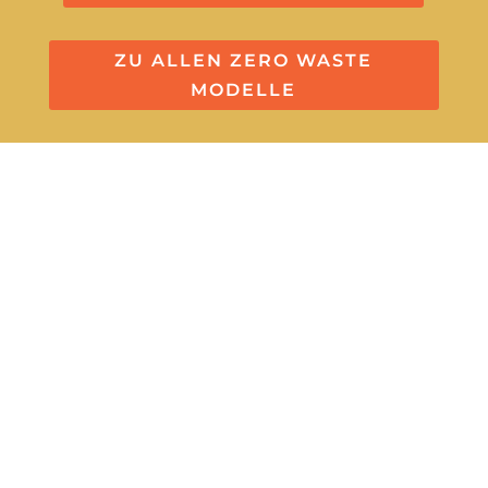
ZU ALLEN ZERO WASTE
MODELLE
Let’s Start a Project!