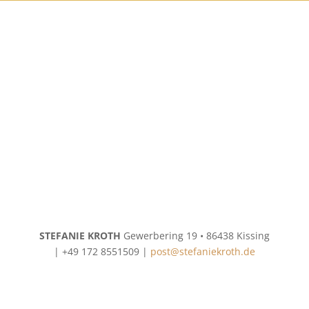
Let’s Start a Project!
STEFANIE KROTH
Gewerbering 19 • 86438 Kissing
|
+49 172 8551509 |
post@stefaniekroth.de