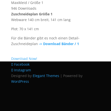
Maxikleid / Größe 1
946
Downloads
Zuschneideplan Größe 1
Webware 140 cm breit, 141 cm lang
Plot: 70 x 141 cm
Für die Bänder gibt es noch einen Detail-
Zuschneideplan
-> Download Bänder / 1
Download Now!
Facebook
Instagram
Designed by
Elegant Themes
| Powered by
WordPress