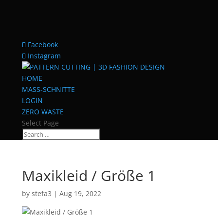
Facebook
Instagram
HOME
MASS-SCHNITTE
LOGIN
ZERO WASTE
Select Page
Maxikleid / Größe 1
by
stefa3
|
Aug 19, 2022